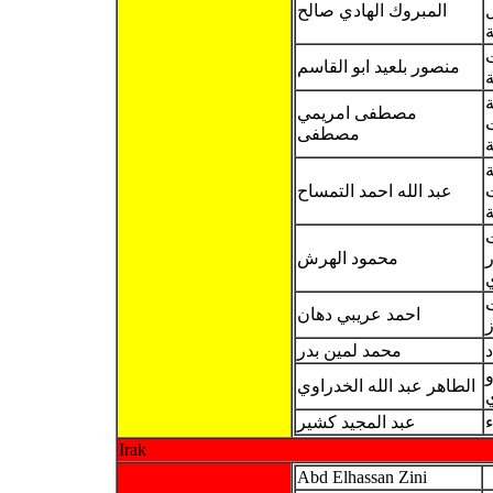
ل
المبروك الهادي صالح
ة
منصور بلعيد ابو القاسم
مصطفى امريمي
مصطفى
ة
ة
عبد الله احمد التمساح
ت
ر
محمود الهرش
احمد عريبي دهان
ز
د
محمد لمين بدر
و
الطاهر عبد الله الخدراوي
ي
ء
عبد المجيد كشير
Irak
Abd Elhassan Zini