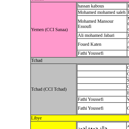
hassan kabous
Mohamed mohamed saleh
Mohamed Mansour
Essoufi
Yemen (CCI Sanaa)
Ali mohamed Jabari
Foued Katen
Fathi Youssefi
Tchad
Tchad (CCI Tchad)
Fathi Youssefi
Fathi Youssefi
Libye
د
خالد جمعة احمد