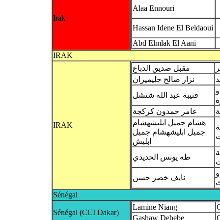
Alaa Ennouri
Irak
Hassan Idene El Beldaoui
Abd Elmlak El Aani
IRAK
ر
مقبل صديق الدباغ
د
نزار صالح جليميران
و
قتيبة عبد الله شنشل
ة
ة
عامر حمدون كركجة
هشام جميل ابليشهشام
IRAK
ة
جميل ابليشهشام جميل
ت
ابليش
ة
طه يونس الحديدي
ت
و
نايف خضر حسن
ث
Sénégal
Lamine Niang
Sénégal (CCI Dakar)
Gashaw Debebe