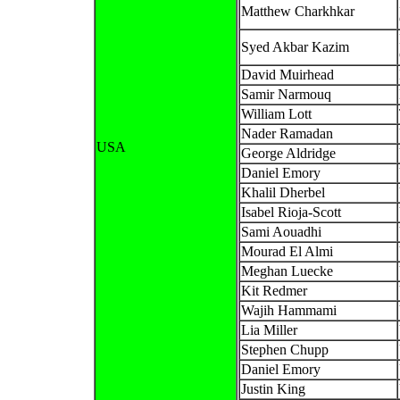
Matthew Charkhkar
Syed Akbar Kazim
David Muirhead
Samir Narmouq
William Lott
Nader Ramadan
USA
George Aldridge
Daniel Emory
Khalil Dherbel
Isabel Rioja-Scott
Sami Aouadhi
Mourad El Almi
Meghan Luecke
Kit Redmer
Wajih Hammami
Lia Miller
Stephen Chupp
Daniel Emory
Justin King