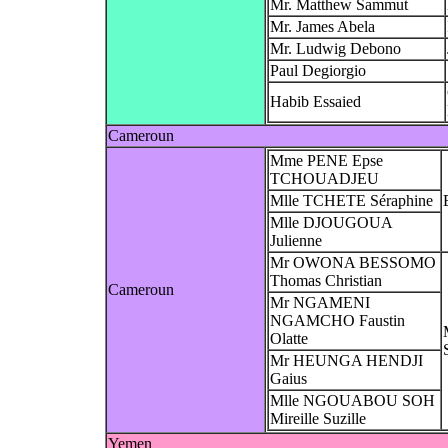
Mr. Matthew Sammut
Mr. James Abela
Mr. Ludwig Debono
Paul Degiorgio
Habib Essaied
Cameroun
Mme PENE Epse
TCHOUADJEU
Mlle TCHETE Séraphine
Mlle DJOUGOUA
Julienne
Mr OWONA BESSOMO
Thomas Christian
Cameroun
Mr NGAMENI
NGAMCHO Faustin
Olatte
Mr HEUNGA HENDJI
Gaius
Mlle NGOUABOU SOH
Mireille Suzille
Yemen