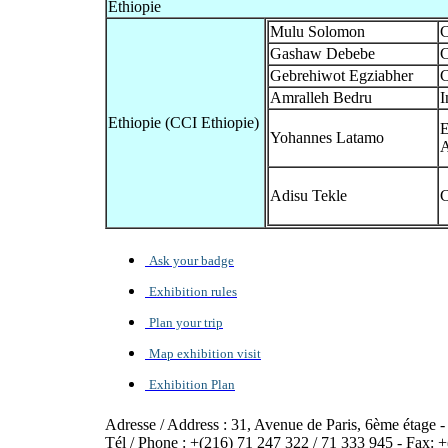
Ethiopie
Mulu Solomon
C
Gashaw Debebe
C
Gebrehiwot Egziabher
C
Amralleh Bedru
I
Ethiopie (CCI Ethiopie)
E
Yohannes Latamo
Adisu Tekle
C
Ask your badge
Exhibition rules
Plan your trip
Map exhibition visit
Exhibition Plan
Adresse / Address : 31, Avenue de Paris, 6ème étage 
Tél / Phone : +(216) 71 247 322 / 71 333 945 - Fax: 