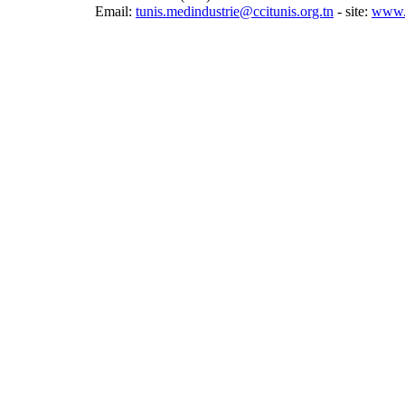
Email:
tunis.medindustrie@ccitunis.org.tn
- site:
www.c