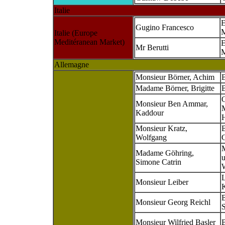
Italie
E
Gugino Francesco
M
Italie (Europe
Meditéranean Market)
E
Mr Berutti
M
Allemagne
Monsieur Börner, Achim
B
Madame Börner, Brigitte
B
Monsieur Ben Ammar,
M
Kaddour
Monsieur Kratz,
Wolfgang
M
Madame Göhring,
u
Simone Catrin
Monsieur Leiber
B
Monsieur Georg Reichl
S
Monsieur Wilfried Basler
B