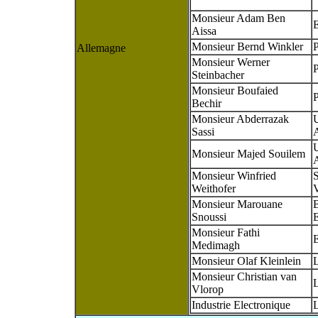
Monsieur Adam Ben
Aissa
Monsieur Bernd Winkler
Allemagne
Monsieur Werner
Steinbacher
Monsieur Boufaied
P
Bechir
Monsieur Abderrazak
Sassi
A
Monsieur Majed Souilem
A
Monsieur Winfried
S
Weithofer
V
Monsieur Marouane
B
Snoussi
Monsieur Fathi
Medimagh
Monsieur Olaf Kleinlein
Monsieur Christian van
Vlorop
Industrie Electronique