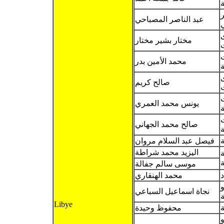
عبد الناصر المصباحي
مختار بشير مختار
محمد الأمين بدر
ة
صالح كريم
يونس محمد العمري
ة
ت
صالح محمد الجهاني
ة
فيصل عبد السلام مروان
اليزيد محمد شراطة
ة
موسى سالم جفالة
د
محمد الهنقاري
و
نجاة اسماعيل السباعي
ة
Libye
ة
محفوظ وحيدة